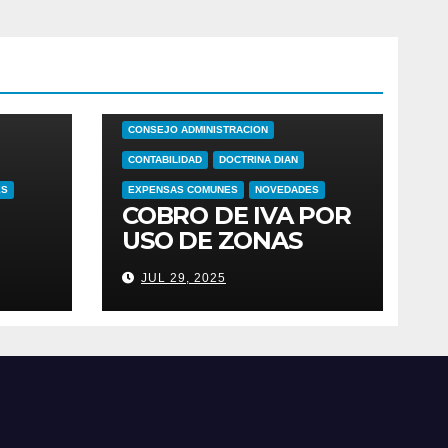
ADMINISTRADOR
ARRENDAMIENTOS
OS
BIENES COMUNES
CONSEJO ADMINISTRACION
CONTABILIDAD
DOCTRINA DIAN
ES
EXPENSAS COMUNES
NOVEDADES
COBRO DE IVA POR
USO DE ZONAS
COMUNES EN
JUL 29, 2025
 IVA
CONJUNTOS
S
RESIDENCIALES