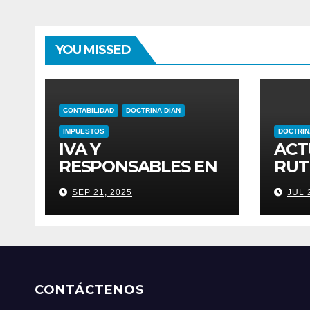
YOU MISSED
CONTABILIDAD
DOCTRINA DIAN
IMPUESTOS
DOCTRIN
IVA Y
ACT
RESPONSABLES EN
RUT
PROPIEDAD
RES
SEP 21, 2025
JUL 
HORIZONTAL
CAN
RES
POR
CONTÁCTENOS