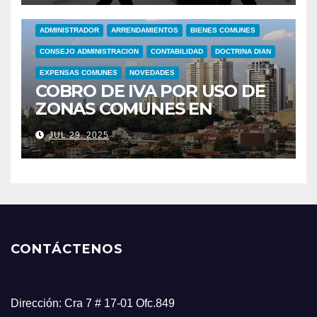
ADMINISTRADOR
ARRENDAMIENTOS
BIENES COMUNES
CONSEJO ADMINISTRACION
CONTABILIDAD
DOCTRINA DIAN
EXPENSAS COMUNES
NOVEDADES
COBRO DE IVA POR USO DE
ZONAS COMUNES EN
CONJUNTOS RESIDENCIALES
JUL 29, 2025
CONTÁCTENOS
Dirección: Cra 7 # 17-01 Ofc.849