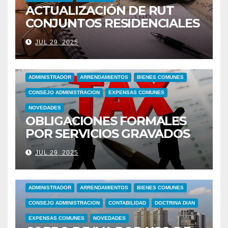
ACTUALIZACIÓN DE RUT
CONJUNTOS RESIDENCIALES
CANCELANDO
JUL 29, 2025
RESPONSABILIDAD POR IVA
ADMINISTRADOR
ARRENDAMIENTOS
BIENES COMUNES
CONSEJO ADMINISTRACION
EXPENSAS COMUNES
NOVEDADES
OBLIGACIONES FORMALES
POR SERVICIOS GRAVADOS
CON IVA POR USO ZONAS
JUL 29, 2025
COMUNES
ADMINISTRADOR
ARRENDAMIENTOS
BIENES COMUNES
CONSEJO ADMINISTRACION
CONTABILIDAD
DOCTRINA DIAN
EXPENSAS COMUNES
NOVEDADES