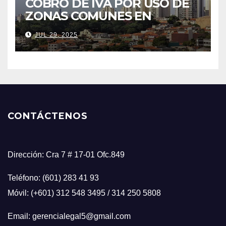
COBRO DE IVA POR USO DE
ZONAS COMUNES EN
CONJUNTOS RESIDENCIALES
JUL 29, 2025
CONTÁCTENOS
Dirección: Cra 7 # 17-01 Ofc.849
Teléfono: (601) 283 41 93
Móvil: (+601) 312 548 3495 / 314 250 5808
Email: gerencialegal5@gmail.com