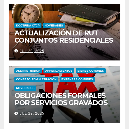
DOCTRINA CTCP
NOVEDADES
ACTUALIZACIÓN DE RUT
CONJUNTOS RESIDENCIALES
CANCELANDO
JUL 29, 2025
RESPONSABILIDAD POR IVA
ADMINISTRADOR
ARRENDAMIENTOS
BIENES COMUNES
CONSEJO ADMINISTRACION
EXPENSAS COMUNES
NOVEDADES
OBLIGACIONES FORMALES
POR SERVICIOS GRAVADOS
CON IVA POR USO ZONAS
JUL 29, 2025
COMUNES