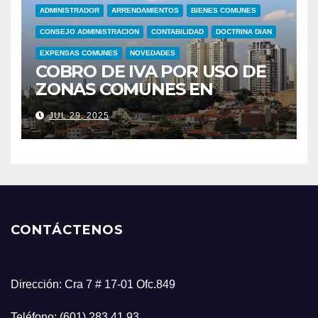
ADMINISTRADOR
ARRENDAMIENTOS
BIENES COMUNES
CONSEJO ADMINISTRACION
CONTABILIDAD
DOCTRINA DIAN
EXPENSAS COMUNES
NOVEDADES
COBRO DE IVA POR USO DE
ZONAS COMUNES EN
CONJUNTOS RESIDENCIALES
JUL 29, 2025
CONTÁCTENOS
Dirección: Cra 7 # 17-01 Ofc.849
Teléfono: (601) 283 41 93