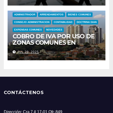
COMUNES
ADMINISTRADOR
ARRENDAMIENTOS
BIENES COMUNES
CONSEJO ADMINISTRACION
CONTABILIDAD
DOCTRINA DIAN
EXPENSAS COMUNES
NOVEDADES
COBRO DE IVA POR USO DE
ZONAS COMUNES EN
CONJUNTOS RESIDENCIALES
JUL 29, 2025
CONTÁCTENOS
Dirección: Cra 7 # 17-01 Ofc.849