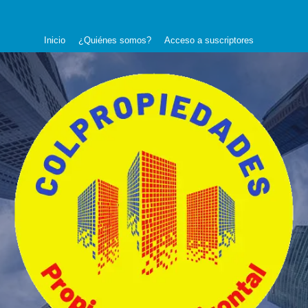
Saltar
al
Inicio
¿Quiénes somos?
Acceso a suscriptores
contenido