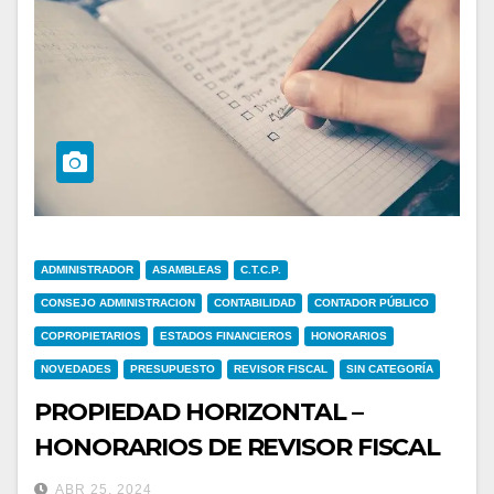
ADMINISTRADOR
ASAMBLEAS
C.T.C.P.
CONSEJO ADMINISTRACION
CONTABILIDAD
CONTADOR PÚBLICO
COPROPIETARIOS
ESTADOS FINANCIEROS
HONORARIOS
NOVEDADES
PRESUPUESTO
REVISOR FISCAL
SIN CATEGORÍA
PROPIEDAD HORIZONTAL –
HONORARIOS DE REVISOR FISCAL
ABR 25, 2024