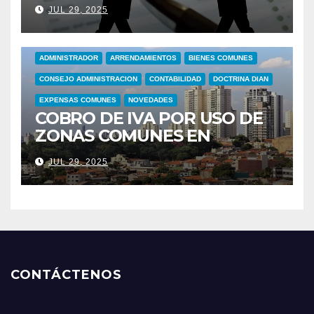
CON IVA POR USO ZONAS
JUL 29, 2025
COMUNES
ADMINISTRADOR
ARRENDAMIENTOS
BIENES COMUNES
CONSEJO ADMINISTRACION
CONTABILIDAD
DOCTRINA DIAN
EXPENSAS COMUNES
NOVEDADES
COBRO DE IVA POR USO DE
ZONAS COMUNES EN
CONJUNTOS RESIDENCIALES
JUL 29, 2025
CONTÁCTENOS