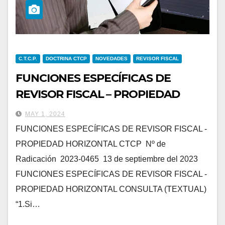
C.T.C.P.
DOCTRINA CTCP
NOVEDADES
REVISOR FISCAL
FUNCIONES ESPECÍFICAS DE
REVISOR FISCAL – PROPIEDAD
HORIZONTAL
MAY 1, 2024
FUNCIONES ESPECÍFICAS DE REVISOR FISCAL -
PROPIEDAD HORIZONTAL CTCP Nº de
Radicación 2023-0465 13 de septiembre del 2023
FUNCIONES ESPECÍFICAS DE REVISOR FISCAL -
PROPIEDAD HORIZONTAL CONSULTA (TEXTUAL)
“1.Si…