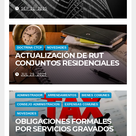
SEP 21, 2025
DOCTRINA CTCP
NOVEDADES
ACTUALIZACIÓN DE RUT
CONJUNTOS RESIDENCIALES
CANCELANDO
JUL 29, 2025
RESPONSABILIDAD POR IVA
ADMINISTRADOR
ARRENDAMIENTOS
BIENES COMUNES
CONSEJO ADMINISTRACION
EXPENSAS COMUNES
NOVEDADES
OBLIGACIONES FORMALES
POR SERVICIOS GRAVADOS