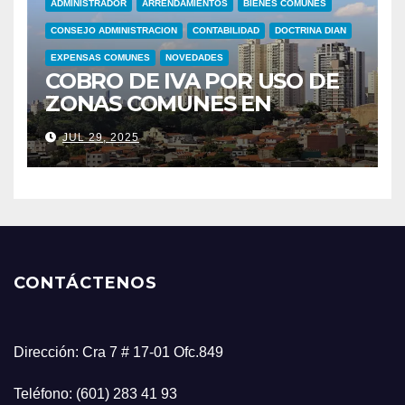
ADMINISTRADOR
ARRENDAMIENTOS
BIENES COMUNES
CONSEJO ADMINISTRACION
CONTABILIDAD
DOCTRINA DIAN
EXPENSAS COMUNES
NOVEDADES
COBRO DE IVA POR USO DE
ZONAS COMUNES EN
CONJUNTOS RESIDENCIALES
JUL 29, 2025
CONTÁCTENOS
Dirección: Cra 7 # 17-01 Ofc.849
Teléfono: (601) 283 41 93