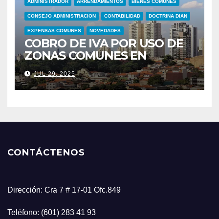
ADMINISTRADOR
ARRENDAMIENTOS
BIENES COMUNES
CONSEJO ADMINISTRACION
CONTABILIDAD
DOCTRINA DIAN
EXPENSAS COMUNES
NOVEDADES
COBRO DE IVA POR USO DE
ZONAS COMUNES EN
CONJUNTOS RESIDENCIALES
JUL 29, 2025
CONTÁCTENOS
Dirección: Cra 7 # 17-01 Ofc.849
Teléfono: (601) 283 41 93