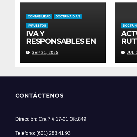
CONTABILIDAD
DOCTRINA DIAN
IMPUESTOS
DOCTRIN
IVA Y
ACT
RESPONSABLES EN
RUT
PROPIEDAD
RES
SEP 21, 2025
JUL 
HORIZONTAL
CAN
RES
POR
CONTÁCTENOS
Dirección: Cra 7 # 17-01 Ofc.849
Teléfono: (601) 283 41 93