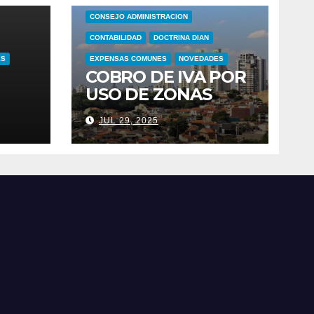
CONSEJO ADMINISTRACION
CONTABILIDAD
DOCTRINA DIAN
ES
EXPENSAS COMUNES
NOVEDADES
COBRO DE IVA POR
USO DE ZONAS
COMUNES EN
JUL 29, 2025
 IVA
CONJUNTOS
S
RESIDENCIALES