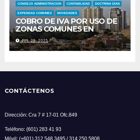
CONSEJO ADMINISTRACION
CONTABILIDAD
DOCTRINA DIAN
EXPENSAS COMUNES
NOVEDADES
COBRO DE IVA POR USO DE
ZONAS COMUNES EN
CONJUNTOS RESIDENCIALES
JUL 29, 2025
CONTÁCTENOS
Dirección: Cra 7 # 17-01 Ofc.849
Teléfono: (601) 283 41 93
Móvil: (+601) 312 548 3495 / 314 250 5808