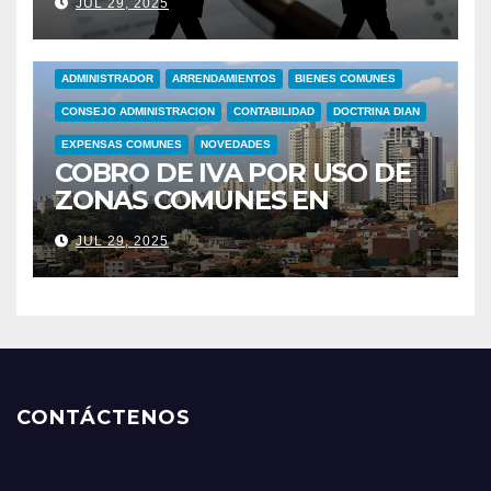
JUL 29, 2025
COMUNES
ADMINISTRADOR
ARRENDAMIENTOS
BIENES COMUNES
CONSEJO ADMINISTRACION
CONTABILIDAD
DOCTRINA DIAN
EXPENSAS COMUNES
NOVEDADES
COBRO DE IVA POR USO DE
ZONAS COMUNES EN
CONJUNTOS RESIDENCIALES
JUL 29, 2025
CONTÁCTENOS