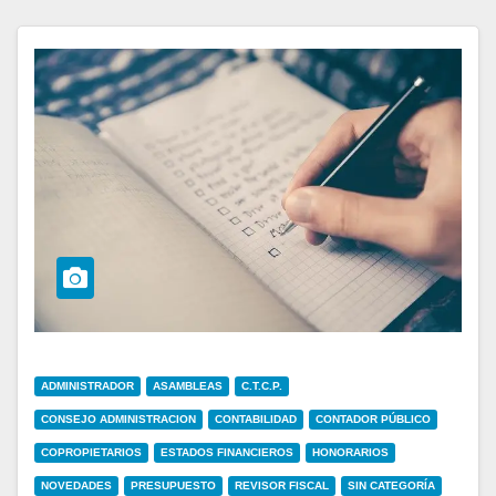
ADMINISTRADOR
ASAMBLEAS
C.T.C.P.
CONSEJO ADMINISTRACION
CONTABILIDAD
CONTADOR PÚBLICO
COPROPIETARIOS
ESTADOS FINANCIEROS
HONORARIOS
NOVEDADES
PRESUPUESTO
REVISOR FISCAL
SIN CATEGORÍA