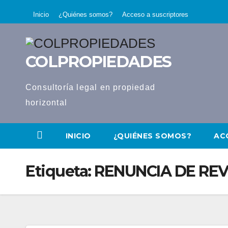
Saltar
Inicio
¿Quiénes somos?
Acceso a suscriptores
al
contenido
COLPROPIEDADES
Consultoría legal en propiedad
horizontal
INICIO
¿QUIÉNES SOMOS?
AC
Etiqueta:
RENUNCIA DE REV