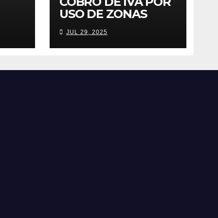
COBRO DE IVA POR
USO DE ZONAS
COMUNES EN
JUL 29, 2025
 IVA
CONJUNTOS
S
RESIDENCIALES