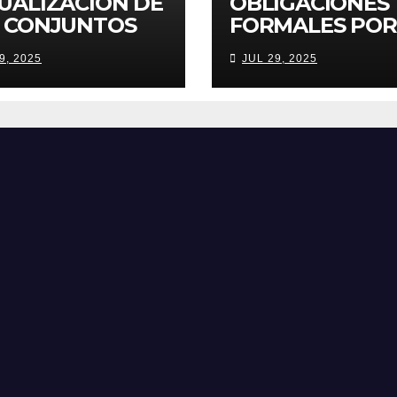
UALIZACIÓN DE
OBLIGACIONES
 CONJUNTOS
FORMALES POR
IDENCIALES
SERVICIOS
9, 2025
JUL 29, 2025
CELANDO
GRAVADOS CON
PONSABILIDAD
POR USO ZONA
 IVA
COMUNES