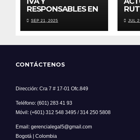
IVA Y
ACT
RESPONSABLES EN
RUT
PROPIEDAD
RES
SEP 21, 2025
JUL 2
HORIZONTAL
CAN
RES
POR
CONTÁCTENOS
Dirección: Cra 7 # 17-01 Ofc.849
Teléfono: (601) 283 41 93
Móvil: (+601) 312 548 3495 / 314 250 5808
Email: gerencialegal5@gmail.com
Bogotá | Colombia