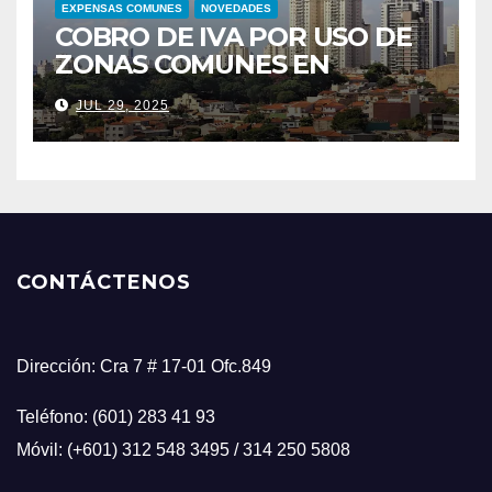
EXPENSAS COMUNES
NOVEDADES
COBRO DE IVA POR USO DE
ZONAS COMUNES EN
CONJUNTOS RESIDENCIALES
JUL 29, 2025
CONTÁCTENOS
Dirección: Cra 7 # 17-01 Ofc.849
Teléfono: (601) 283 41 93
Móvil: (+601) 312 548 3495 / 314 250 5808