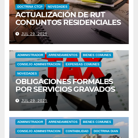
DOCTRINA CTCP
NOVEDADES
ACTUALIZACIÓN DE RUT
CONJUNTOS RESIDENCIALES
CANCELANDO
JUL 29, 2025
RESPONSABILIDAD POR IVA
ADMINISTRADOR
ARRENDAMIENTOS
BIENES COMUNES
CONSEJO ADMINISTRACION
EXPENSAS COMUNES
NOVEDADES
OBLIGACIONES FORMALES
POR SERVICIOS GRAVADOS
CON IVA POR USO ZONAS
JUL 29, 2025
COMUNES
ADMINISTRADOR
ARRENDAMIENTOS
BIENES COMUNES
CONSEJO ADMINISTRACION
CONTABILIDAD
DOCTRINA DIAN