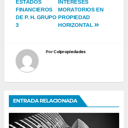
ESTADOS
INTERESES
de
FINANCIEROS
MORATORIOS EN
entradas
DE P. H. GRUPO
PROPIEDAD
3
HORIZONTAL
Por
Colpropiedades
ENTRADA RELACIONADA