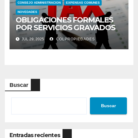
CONSEJO ADMINISTRACION
EXPENSAS COMUNES
NOVEDADES
OBLIGACIONES FORMALES
POR SERVICIOS GRAVADOS
CON IVA POR USO ZONAS
JUL 29, 2025
COLPROPIEDADES
COMUNES
Buscar
Buscar
Entradas recientes