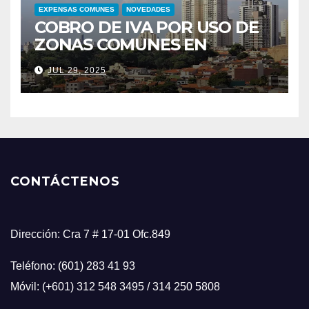
EXPENSAS COMUNES
NOVEDADES
COBRO DE IVA POR USO DE
ZONAS COMUNES EN
CONJUNTOS RESIDENCIALES
JUL 29, 2025
CONTÁCTENOS
Dirección: Cra 7 # 17-01 Ofc.849
Teléfono: (601) 283 41 93
Móvil: (+601) 312 548 3495 / 314 250 5808